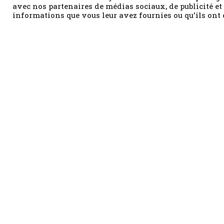
avec nos partenaires de médias sociaux, de publicité et
informations que vous leur avez fournies ou qu'ils ont c
Une pièce de
Christos Papadopoulos
vaut invita
biologistes, physiciens, comportementalistes, 
chercheur, il est mû par la nécessité d’avancer pui
connaît pas de point final.
Avec
L
arsen
C
, il approfondit ses essais sur la r
mouvement partagé, commencée dans Elvedon et Io
perception d’un phénomène cinétique et gestuel, 
ne cessent de varier postures, gestes, rythme et
perceptibles, les évolutions introduisent pourta
autant à des phénomènes naturels qu’à nos gestes 
à vivre une expérience contemplative, à la fois ri
09- 14 déc. 2021 Théâtre de la Ville – Les Abb