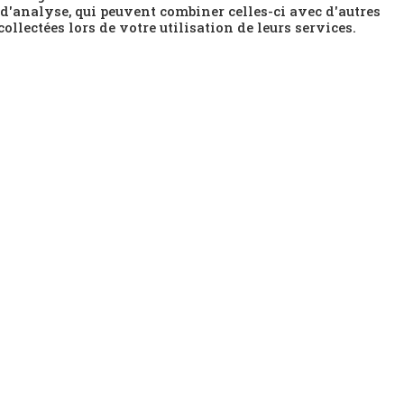
 d'analyse, qui peuvent combiner celles-ci avec d'autres
ollectées lors de votre utilisation de leurs services.
tion à rejoindre une équipe de
psychologues, chimistes… Comme tout
sque la science, on le sait bien, ne
ésilience des individualités dans un
n. Plus que jamais il défie ici notre
produit par un groupe de danseurs qui
 qualité de mouvement. À peine
nt des changements profonds, renvoyant
quotidiens. Où le spectateur est invité
goureuse et subliminale.
esses