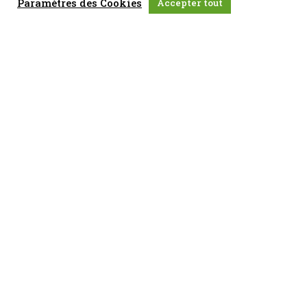
Paramètres des Cookies
Accepter tout
Abonnez-vous à notre newsletter
J'accepte que mes données soient enregistrées conformément à la loi
sur la
protection de la vie privée et utilisées par le CCHEL
.
S'inscrire