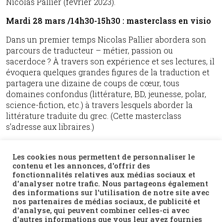
Nicolas Pallier (février 2023).
Mardi 28 mars /
14h30-15h30 : masterclass en visio
Dans un premier temps Nicolas Pallier abordera son
parcours de traducteur – métier, passion ou
sacerdoce ? À travers son expérience et ses lectures, il
évoquera quelques grandes figures de la traduction et
partagera une dizaine de coups de cœur, tous
domaines confondus (littérature, BD, jeunesse, polar,
science-fiction, etc.) à travers lesquels aborder la
littérature traduite du grec. (Cette masterclass
s’adresse aux libraires.)
18h-19h : rencontre à la librairie Les Mondes de
Zulma
Les cookies nous permettent de personnaliser le
contenu et les annonces, d'offrir des
Nicolas Pallier viendra nous parler de cette belle
fonctionnalités relatives aux médias sociaux et
d'analyser notre trafic. Nous partageons également
aventure qu’a été la traduction de Fonte brute du
des informations sur l'utilisation de notre site avec
talentueux Sofronis Sofroniou (Chypre). Après une
nos partenaires de médias sociaux, de publicité et
présentation rapide de quelques grandes figures de la
d'analyse, qui peuvent combiner celles-ci avec
littérature tchèque contemporaine, il partagera une
d'autres informations que vous leur avez fournies