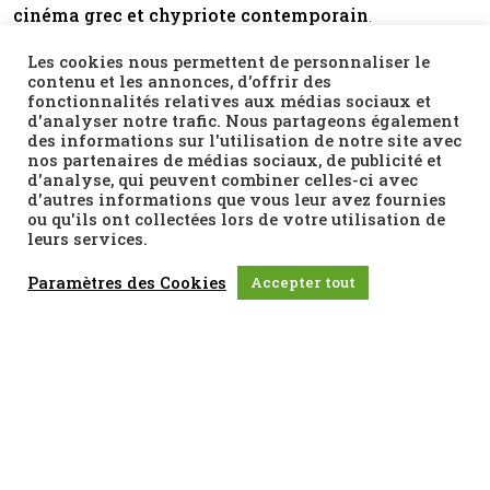
cinéma grec et chypriote contemporain
.
Plus d’infos >>
Les cookies nous permettent de personnaliser le
contenu et les annonces, d'offrir des
fonctionnalités relatives aux médias sociaux et
d'analyser notre trafic. Nous partageons également
des informations sur l'utilisation de notre site avec
nos partenaires de médias sociaux, de publicité et
d'analyse, qui peuvent combiner celles-ci avec
d'autres informations que vous leur avez fournies
ou qu'ils ont collectées lors de votre utilisation de
leurs services.
Paramètres des Cookies
Accepter tout
Abonnez-vous à notre newsletter
J'accepte que mes données soient enregistrées conformément à la loi