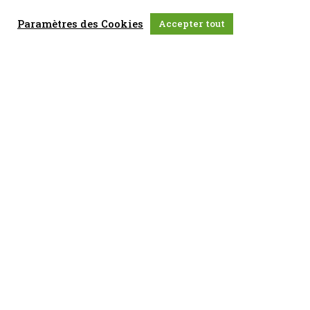
Paramètres des Cookies
Accepter tout
Abonnez-vous à notre newsletter
J'accepte que mes données soient enregistrées conformément à la loi
sur la
protection de la vie privée et utilisées par le CCHEL
.
S'inscrire