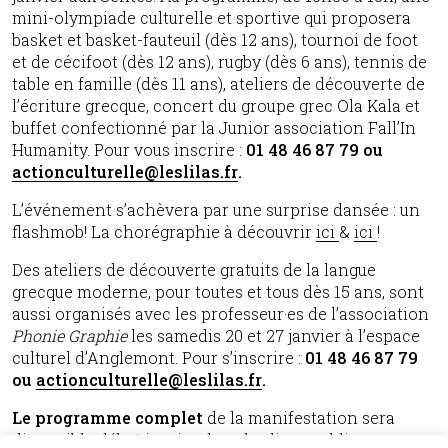
mini-olympiade culturelle et sportive qui proposera
basket et basket-fauteuil (dès 12 ans), tournoi de foot
et de cécifoot (dès 12 ans), rugby (dès 6 ans), tennis de
table en famille (dès 11 ans), ateliers de découverte de
l’écriture grecque, concert du groupe grec Ola Kala et
buffet confectionné par la Junior association Fall’In
Humanity. Pour vous inscrire :
01 48 46 87 79 ou
actionculturelle@leslilas.fr
.
L’événement s’achèvera par une surprise dansée : un
flashmob! La chorégraphie à découvrir
ici
&
ici
!
Des ateliers de découverte gratuits de la langue
grecque moderne, pour toutes et tous dès 15 ans, sont
aussi organisés avec les professeur·es de l’association
Phonie Graphie
les samedis 20 et 27 janvier à l’espace
culturel d’Anglemont. Pour s’inscrire :
01 48 46 87 79
ou
actionculturelle@leslilas.fr
.
Le programme complet
de la manifestation sera
disponible début janvier dans les lieux publics ;
vous