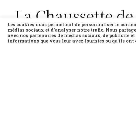
La Chaussette de
Papavasiliou
Les cookies nous permettent de personnaliser le contenu
médias sociaux et d'analyser notre trafic. Nous partage
avec nos partenaires de médias sociaux, de publicité et
informations que vous leur avez fournies ou qu'ils ont c
90 min, 2024, Fiction, CY – avec Filippo
Papavasiliou.
Εn présence du réalisateur
Deux hommes, l’un blessé, l’autre en fauteuil ro
glaçant. Le film aborde avec finesse des dilemme
complexité des relations humaines.