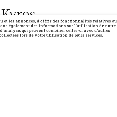
 Kyros
 et les annonces, d'offrir des fonctionnalités relatives a
ons également des informations sur l'utilisation de notre 
 d'analyse, qui peuvent combiner celles-ci avec d'autres
ollectées lors de votre utilisation de leurs services.
s Giannikouris, Kyros
ulant, échangent avec un humour
s éthiques et économiques, explorant la