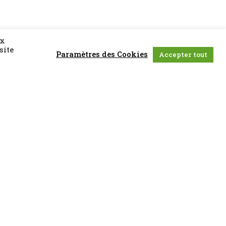
ux
site
Paramètres des Cookies
Accepter tout
22.03.2025
Horaires : 14h00 (GMT+1)
Lieu : Cinéma Le Grand Action
5 Rue des Écoles, 75005 Paris, France
www.legrandaction.com
Acheter un billet