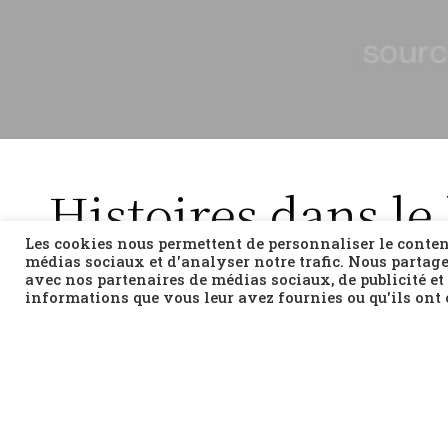
Histoires dans le
: La ville de Ioa
Les cookies nous permettent de personnaliser le contenu
médias sociaux et d'analyser notre trafic. Nous partage
historiques et lit
avec nos partenaires de médias sociaux, de publicité et
informations que vous leur avez fournies ou qu'ils ont c
XXe)
Construite autour d’un lac, la ville de Ioannina est