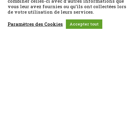
combiner celles-ci avec d'autres informations que
vous leur avez fournies ou qu'ils ont collectées lors
de votre utilisation de leurs services.
Paramètres des Cookies
Accepter tout
Abonnez-vous à notre newsletter
J'accepte que mes données soient enregistrées conformément à la loi
sur la
protection de la vie privée et utilisées par le CCHEL
.
S'inscrire