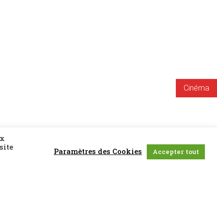
Cinéma
ux
site
Paramètres des Cookies
Accepter tout
10.02.2023
Horaires : 20h00 (GMT+1)