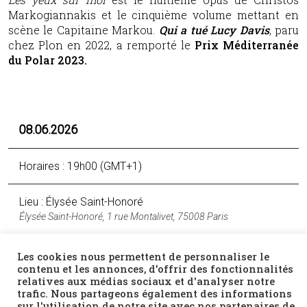
Markogiannakis et le cinquième volume mettant en
scène le Capitaine Markou.
Qui a tué Lucy Davis
, paru
chez Plon en 2022, a remporté le
Prix Méditerranée
du Polar 2023.
08.06.2026
Horaires : 19h00 (GMT+1)
Lieu : Élysée Saint-Honoré
Élysée Saint-Honoré, 1 rue Montalivet, 75008 Paris
Les cookies nous permettent de personnaliser le
Tarif : Sur inscription :
contact@cchel.org
contenu et les annonces, d'offrir des fonctionnalités
relatives aux médias sociaux et d'analyser notre
trafic. Nous partageons également des informations
Facebook
Twitter
Email
sur l'utilisation de notre site avec nos partenaires de