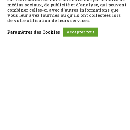
médias sociaux, de publicité et d'analyse, qui peuvent
combiner celles-ci avec d'autres informations que
vous leur avez fournies ou qu'ils ont collectées lors
de votre utilisation de leurs services.
Paramètres des Cookies
Accepter tout
Abonnez-vous à notre newsletter
J'accepte que mes données soient enregistrées conformément à la loi
sur la
protection de la vie privée et utilisées par le CCHEL
.
S'inscrire