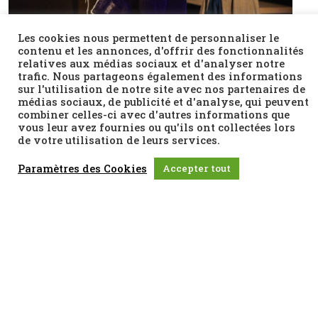
Les cookies nous permettent de personnaliser le
contenu et les annonces, d'offrir des fonctionnalités
relatives aux médias sociaux et d'analyser notre
trafic. Nous partageons également des informations
sur l'utilisation de notre site avec nos partenaires de
médias sociaux, de publicité et d'analyse, qui peuvent
21.03.2024 - 22.03.2024
combiner celles-ci avec d'autres informations que
vous leur avez fournies ou qu'ils ont collectées lors
de votre utilisation de leurs services.
Horaires : 20h30 (GMT+1)
Paramètres des Cookies
Accepter tout
Lieu : Malakoff scène nationale
Place du 11 Novembre, 92240 Malakoff, France Île-de-France
malakoffscenenationale.fr/theatre-71/programme/l-
oiseau-de-promethee
Facebook
Twitter
Email