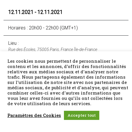
12.11.2021 - 12.11.2021
Horaires : 20h00 - 22h00 (GMT+1)
Lieu :
Rue des Écoles, 75005 Paris, France Île-de-France
Les cookies nous permettent de personnaliser le
contenu et les annonces, d'offrir des fonctionnalités
Tarif : Plein tarif : 9,50€
relatives aux médias sociaux et d'analyser notre
Tarif réduit : 7,50€ (senior, étudiant, famille nombreuse,
trafic. Nous partageons également des informations
demandeur d’emploi...)
sur l'utilisation de notre site avec nos partenaires de
Adhérents du CCHEL : 7,50€
médias sociaux, de publicité et d'analyse, qui peuvent
Moins de 26 ans : 6€
combiner celles-ci avec d'autres informations que
Carte illimité UGC - MK2 acceptée
vous leur avez fournies ou qu'ils ont collectées lors
Ciné Carte CIP acceptée
de votre utilisation de leurs services.
Paramètres des Cookies
Accepter tout
Facebook
Twitter
Email